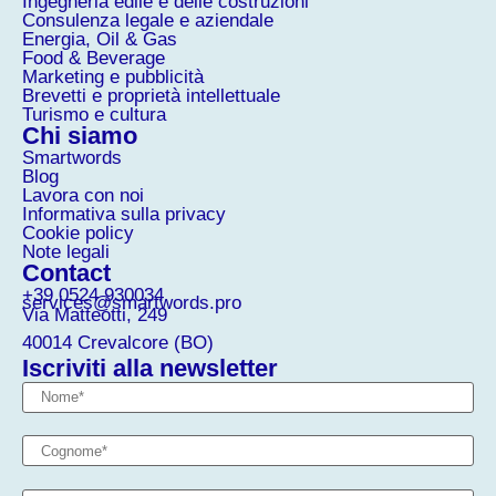
Ingegneria edile e delle costruzioni
Consulenza legale e aziendale
Energia, Oil & Gas
Food & Beverage
Marketing e pubblicità
Brevetti e proprietà intellettuale
Turismo e cultura
Chi siamo
Smartwords
Blog
Lavora con noi
Informativa sulla privacy
Cookie policy
Note legali
Contact
+39 0524 930034
services@smartwords.pro
Via Matteotti, 249
40014 Crevalcore (BO)
Iscriviti alla newsletter